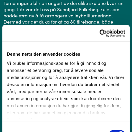
Turneringane blir arrangert av dei ulike skulane kvar sin
gong. I år var det oss på Sunnfjord Folkehøgskule som
hadde æra av å få arrangere volleyballturneringa.
Dermed var det duka for at ca 80 tilreisande, både
spelarar og lagleiarar blei kvartert inn på skulen for mat,
elevkveld, sosialt og ikkje minst volleyball! Vi er heldige
som har Førdehuset eit steinkast unda, der det er svært
gode fasilitetar for både spelarar og tilskodarar.
Denne nettsiden anvender cookies
Like viktig som volleyball er nordvestvcup ein arena for å
skape sosiale nettverk på tvers av skulane. Det å kunne bli
Vi bruker informasjonskapsler for å gi innhold og
kjent med andre, og eit bli ein del av eit endå større
annonser et personlig preg, for å levere sosiale
fellesskap er svært viktig. Kanskje eit av høgdepunkta var
mediefunksjoner og for å analysere trafikken vår. Vi deler
elevkvelden, der Sunnfjord-elevane bydde på seg sjølv?
dessuten informasjon om hvordan du bruker nettstedet
vårt, med partnerne våre innen sosiale medier,
annonsering og analysearbeid, som kan kombinere den
Takk til alle som kom og bidrpg til at tureringa nok ein
med annen informasjon du har gjort tilgjengelig for dem,
gong vart ei fin oppleving for alle som var med, både på
eller som de har samlet inn gjennom din bruk av
og utanfor bana!
tjenestene deres.
Samtykkevalg