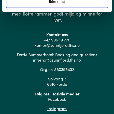
Med 8 varierte aktive linjer legg Sunnfjord
Ikke tillat
Folkehøgskule til rette for eit fantastisk år
med flotte rammer, godt miljø og minne for
livet.
Kontakt oss
+47 906 19 770
kontor@sunnfjord.fhs.no
Førde Summerhotel: Booking and questions
internat@sunnfjord.fhs.no
Org.nr: 880395432
Solvang 3
6810 Førde
Følg oss i sosiale medier
Facebook
Instagram