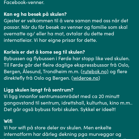
Facebook-venner.
Kan eg ha besøk på skulen?
Gjester er velkommen til å vere saman med oss når det
passar. Når du får besøk av venner og familie som skal
overnatte og/ eller ha mat, avtalar du dette med
internatleiar. Vi har eigne prisar for dette.
Korleis er det å kome seg til skulen?
Bybussen og flybussen i Førde har stopp like ved skulen.
Til Førde går det fleire daglige ekspressbussar frå Oslo,
Bergen, Ålesund, Trondheim m.m. (
rutebok.no)
og flere
direktefly frå Oslo og Bergen. (
wideroe.no
)
Ligg skulen langt frå sentrum?
Vi ligg innanfor sentrumsområdet med ca 20 minutt
gangavstand til sentrum, idrettshall, kulturhus, kino m.m..
Det går også bybuss forbi skulen. Sykkel er ideelt!
Wifi
Vi har wifi på store deler av skulen. Men enkelte
internatform har dårleg dekning pga murveggar og