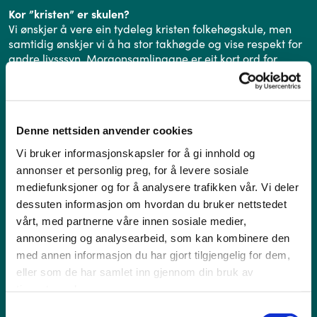
Kor ”kristen” er skulen?
Vi ønskjer å vere ein tydeleg kristen folkehøgskule, men
samtidig ønskjer vi å ha stor takhøgde og vise respekt for
andre livsssyn. Morgonsamlingane er eit kort ord for
dagen som er med å formidle skulen sitt verdisyn. Vi har
også enkelte fellesfag med kristne tema. Ut over dette
tilbyr vi ulike frivillege aktivitetar på kveldstid som
kapellsamling og samtalegrupper.
Denne nettsiden anvender cookies
Kva er ein stipendiat?
Vi bruker informasjonskapsler for å gi innhold og
Stipendiatane er elevar som har gått eitt år før, i tillegg til
annonser et personlig preg, for å levere sosiale
at dei har ein del funksjonar i miljøet på skulen. Kvar vår
mediefunksjoner og for å analysere trafikken vår. Vi deler
lyser vi ut tilboda for neste år. Stipendiatane fungerer
også som eit bindeledd mellom det øvrige personalet og
dessuten informasjon om hvordan du bruker nettstedet
elevane.
vårt, med partnerne våre innen sosiale medier,
annonsering og analysearbeid, som kan kombinere den
Er det mogleg å gå på ski i Førde?
med annen informasjon du har gjort tilgjengelig for dem,
Her er vi omgitt av flott skiterreng og har to skitrekk i nær
eller som de har samlet inn gjennom din bruk av
avstand. Det kan enkelte kveldar/helgar bli tilbod om
tjenestene deres.
transport med minibuss til skianlegg.
Samtykkevalg