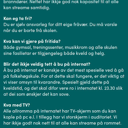
branndører. Nettet har ikkje god nok kapasitet til at alle
kan streame samtidig.
Kan eg ta fri?
Du er sjølv ansvarleg for ditt eige fråvær. Du må varsle
når du er borte frå skolen.
Kva kan vi gjere på fritida?
Både gymsal, treningssenter, musikkrom og alle skulen
sine fasilietar er tilgjengeleg både kveld og helg.
Blir det ikkje veldig tett å bu på internat?
Å bu på internat er kanskje av det mest spesielle ved å gå
på folkehøgskule. For at dette skal fungere, er det viktig at
vi viser omsyn til kvarandre. Spesielt gjeld dette på
kveldstid, og det skal difor vere ro i internatet kl. 23.30 slik
at dei som ønskjer det kan sove.
Kva med TV?
Alle allromma på internatet har TV-skjerm som du kan
kople på pc e.l. I tillegg har vi storskjerm i auditoriet. Vi
har ikkje godt nok nett til at alle kan streame på rommet.