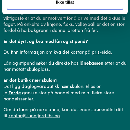
Ikke tillat
Kor ”flink” må eg være for å gå f.eks. på volleyballinja?
Vi har ingen opptakskrav på nokon av linjene. Det
viktigaste er at du er motivert for å drive med det aktuelle
faget. På enkelte av linjene, f.eks. Volleyball er det en stor
fordel å ha bakgrunn i denne idretten frå før.
Er det dyrt, og kva med lån og stipend?
Du finn informasjon om kva det kostar på
pris-sida
.
lånekassen
Lån og stipend søker du direkte hos
etter at du
har motatt skuleplass.
Er det butikk nær skulen?
Det ligg daglegvarebutikk nær skulen. Elles er
Førde
jo
ganske stor på handel med m.a. fleire store
handelssenter.
Om du lurer på noko anna, kan du sende spørsmålet ditt
til
kontor@sunnfjord.fhs.no
.