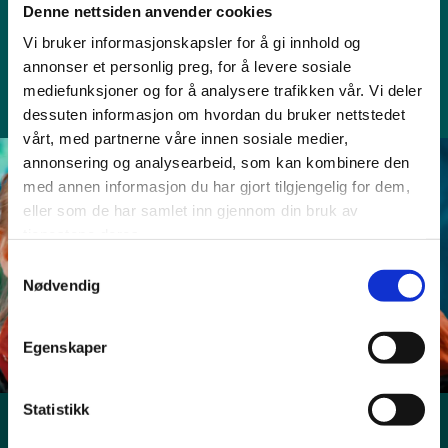
høyeste nivået. Isak er 25 år og var elev her i skuleåret
Denne nettsiden anvender cookies
2021/22. Vi synaste det er veldig kjekt når tidlegare elevar
Vi bruker informasjonskapsler for å gi innhold og
markerar seg i volleyball-norge. Gratulerer!
annonser et personlig preg, for å levere sosiale
mediefunksjoner og for å analysere trafikken vår. Vi deler
dessuten informasjon om hvordan du bruker nettstedet
vårt, med partnerne våre innen sosiale medier,
annonsering og analysearbeid, som kan kombinere den
med annen informasjon du har gjort tilgjengelig for dem,
Bli med!
eller som de har samlet inn gjennom din bruk av
tjenestene deres.
Samtykkevalg
Nødvendig
Søk nå
Egenskaper
Statistikk