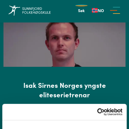
Søk
NO
Isak Sirnes Norges yngste
eliteserietrenar
Frå Sunnfjord Folkehøgskule til Mizunoligaen
Isak Stavnem Sirnes fra Farsund skal trene OSI i
Mizunoligaen i år, som den yngste treneren på det