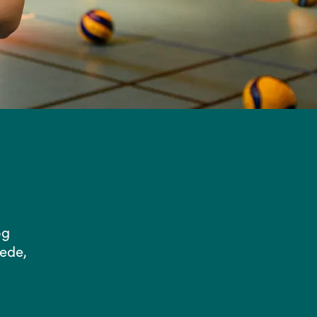
og
lede,