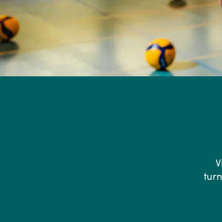
V
turn