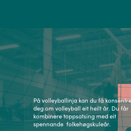
På volleyballinja kan du få konsentr
deg om volleyball eit heilt år. Du får
kombinere toppsatsing med eit
spennande folkehøgskuleår.