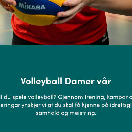
Volleyball Damer vår
il du spele volleyball? Gjennom trening, kampar 
eringar ynskjer vi at du skal få kjenne på idrettsg
samhald og meistring.