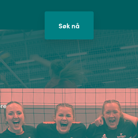
Søk nå
ere