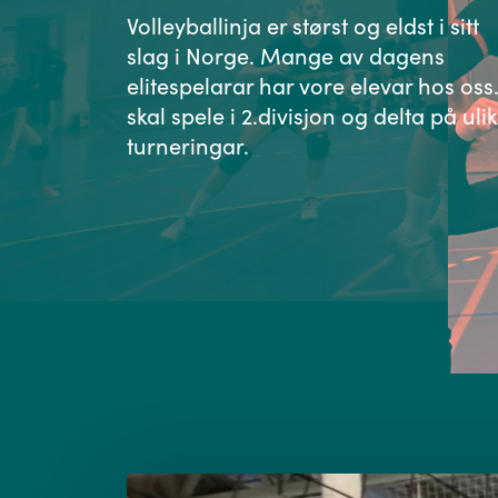
Volleyballinja er størst og eldst i sitt
slag i Norge. Mange av dagens
elitespelarar har vore elevar hos oss.
skal spele i 2.divisjon og delta på uli
turneringar.