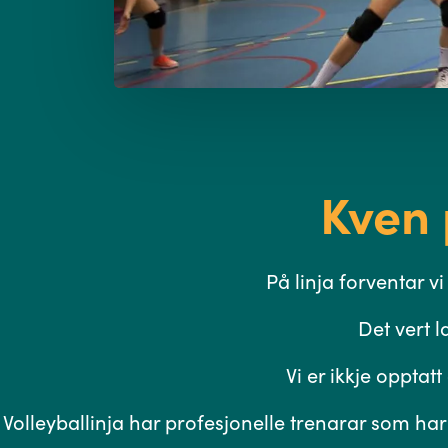
Kven 
På linja forventar v
Det vert l
Vi er ikkje opptat
Volleyballinja har profesjonelle trenarar som har l